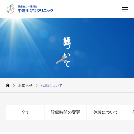
代診について
電話予約
初診の方へ
診療案内
カレンダー
アクセス
お知らせ
院長挨拶
お知らせ
代診について
クリニックのご案内
全て
診療時間の変更
休診について
院内紹介
お知らせ